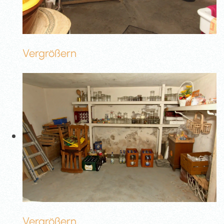
Vergrößern
Vergrößern