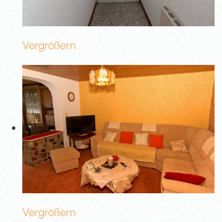
Vergrößern
Vergrößern