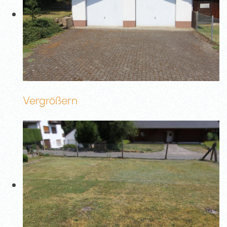
Vergrößern