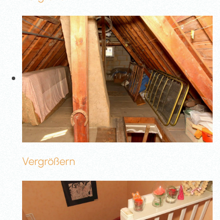
Vergrößern