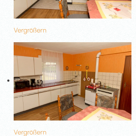
Vergrößern
Vergrößern