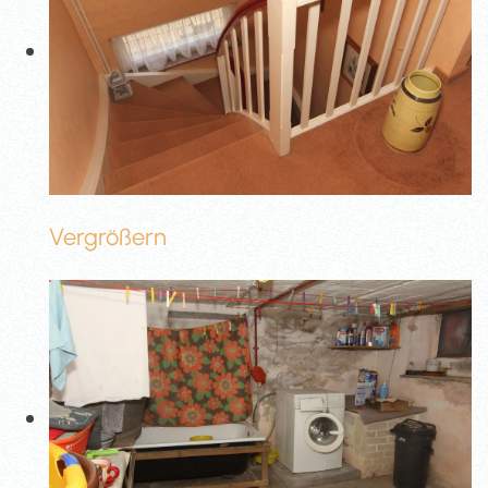
Vergrößern