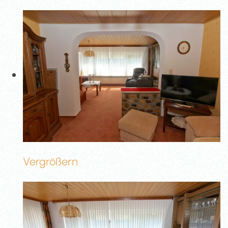
Vergrößern